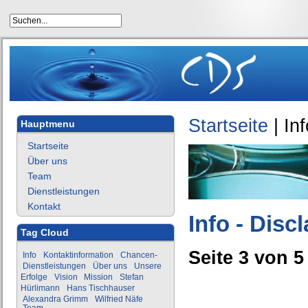
Startseite
|
Inf
Hauptmenu
Startseite
Über uns
Team
Dienstleistungen
Kontakt
Info - Disc
Tag Cloud
Seite 3 von 5
Info
Kontaktinformation
Chancen-
Dienstleistungen
Über uns
Unsere
Erfolge
Vision
Mission
Stefan
Hürlimann
Hans Tischhauser
Alexandra Grimm
Wilfried Näfe