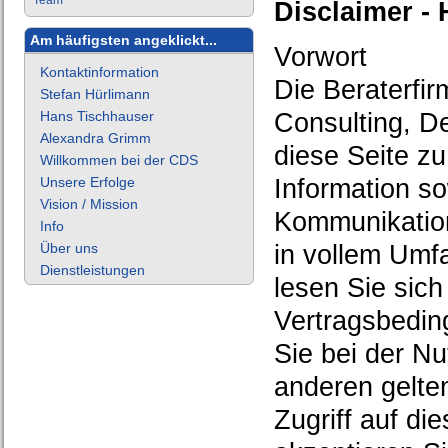
Team
Disclaimer -
Am häufigsten angeklickt...
Vorwort
Kontaktinformation
Die Beraterfi
Stefan Hürlimann
Hans Tischhauser
Consulting, D
Alexandra Grimm
diese Seite zu
Willkommen bei der CDS
Unsere Erfolge
Information s
Vision / Mission
Kommunikation
Info
Über uns
in vollem Umf
Dienstleistungen
lesen Sie sic
Vertragsbedin
Sie bei der Nu
anderen gelte
Zugriff auf di